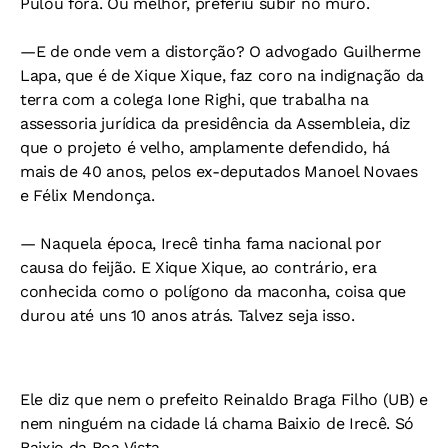
Pulou fora. Ou melhor, preferiu subir no muro.
—E de onde vem a distorção? O advogado Guilherme
Lapa, que é de Xique Xique, faz coro na indignação da
terra com a colega Ione Righi, que trabalha na
assessoria jurídica da presidência da Assembleia, diz
que o projeto é velho, amplamente defendido, há
mais de 40 anos, pelos ex-deputados Manoel Novaes
e Félix Mendonça.
— Naquela época, Irecê tinha fama nacional por
causa do feijão. E Xique Xique, ao contrário, era
conhecida como o polígono da maconha, coisa que
durou até uns 10 anos atrás. Talvez seja isso.
Ele diz que nem o prefeito Reinaldo Braga Filho (UB) e
nem ninguém na cidade lá chama Baixio de Irecê. Só
Baixio da Boa Vista.