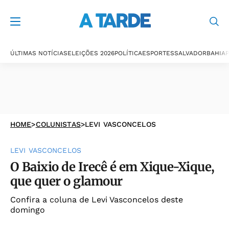
ÚLTIMAS NOTÍCIAS
ELEIÇÕES 2026
POLÍTICA
ESPORTES
SALVADOR
BAHIA
P
HOME
>
COLUNISTAS
>
LEVI VASCONCELOS
LEVI VASCONCELOS
O Baixio de Irecê é em Xique-Xique,
que quer o glamour
Confira a coluna de Levi Vasconcelos deste
domingo