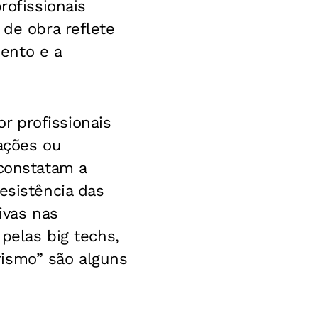
rofissionais
 de obra reflete
ento e a
r profissionais
cações ou
 constatam a
esistência das
ivas nas
 pelas big techs,
rismo” são alguns