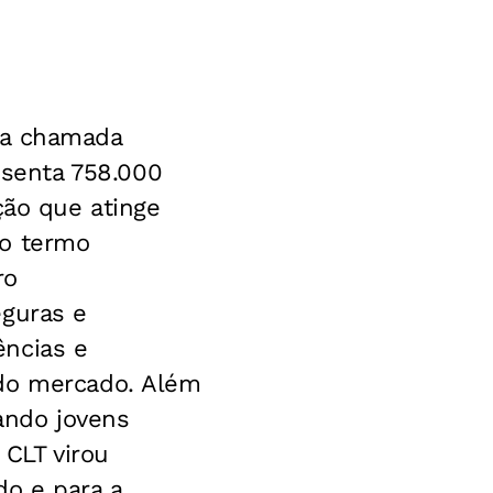
 a chamada
senta 758.000
ção que atinge
do termo
ro
eguras e
ências e
 do mercado. Além
ando jovens
 CLT virou
o e para a