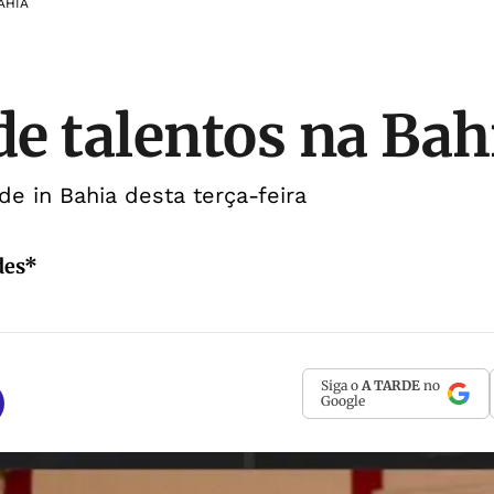
AHIA
 de talentos na Bah
de in Bahia desta terça-feira
des*
Siga o
A TARDE
no
Google