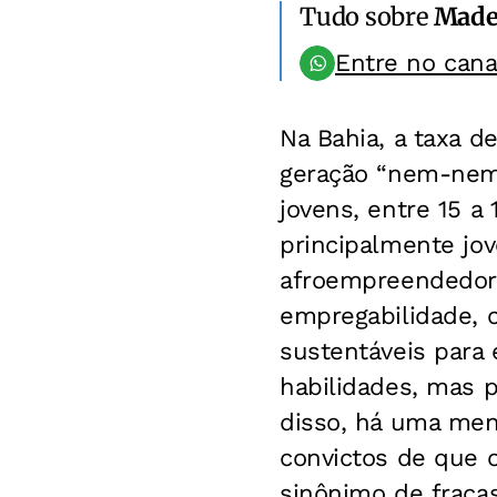
Tudo sobre
Made
Entre no can
Na Bahia, a taxa 
geração “nem-nem
jovens, entre 15 a
principalmente jo
afroempreendedor
empregabilidade, 
sustentáveis para
habilidades, mas 
disso, há uma men
convictos de que o
sinônimo de fraca