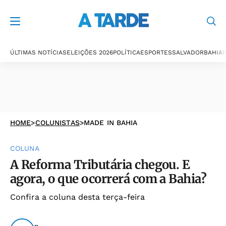
ÚLTIMAS NOTÍCIAS
ELEIÇÕES 2026
POLÍTICA
ESPORTES
SALVADOR
BAHIA
P
HOME
>
COLUNISTAS
>
MADE IN BAHIA
COLUNA
A Reforma Tributária chegou. E
agora, o que ocorrerá com a Bahia?
Confira a coluna desta terça-feira