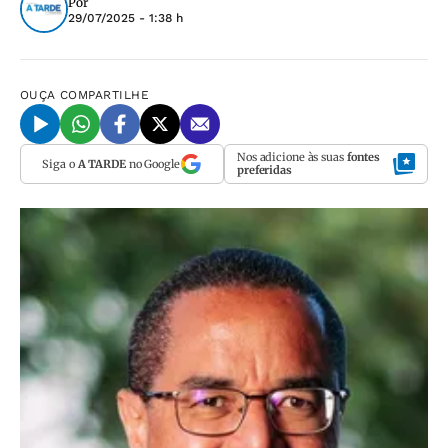
Por
29/07/2025 - 1:38 h
OUÇA
COMPARTILHE
Nos adicione às suas
fontes
Siga o
A TARDE
no Google
preferidas