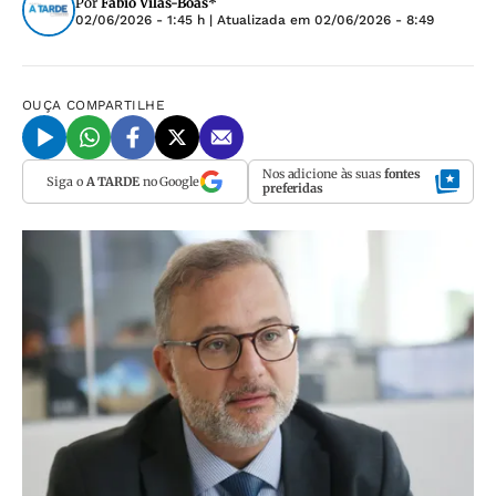
Por
Fábio Vilas-Boas*
02/06/2026 - 1:45 h
| Atualizada em
02/06/2026 - 8:49
OUÇA
COMPARTILHE
Nos adicione às suas
fontes
Siga o
A TARDE
no Google
preferidas