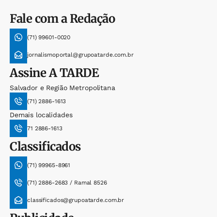
Fale com a Redação
(71) 99601-0020
jornalismoportal@grupoatarde.com.br
Assine
A TARDE
Salvador e Região Metropolitana
(71) 2886-1613
Demais localidades
71 2886-1613
Classificados
(71) 99965-8961
(71) 2886-2683 / Ramal 8526
classificados@grupoatarde.com.br