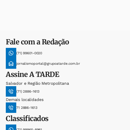
Fale com a Redação
(71) 99601-0020
jornalismoportal@grupoatarde.com.br
Assine
A TARDE
Salvador e Região Metropolitana
(71) 2886-1613
Demais localidades
71 2886-1613
Classificados
(71) 99965-8961