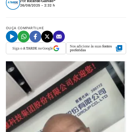
Por
Ricardo Galvão*
26/08/2025 - 2:32 h
OUÇA
COMPARTILHE
Nos adicione às suas
fontes
Siga o
A TARDE
no Google
preferidas