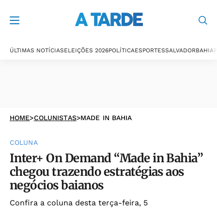
ÚLTIMAS NOTÍCIAS
ELEIÇÕES 2026
POLÍTICA
ESPORTES
SALVADOR
BAHIA
P
HOME
>
COLUNISTAS
>
MADE IN BAHIA
COLUNA
Inter+ On Demand “Made in Bahia”
chegou trazendo estratégias aos
negócios baianos
Confira a coluna desta terça-feira, 5