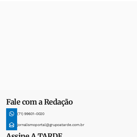
Fale com a Redação
(71) 99601-0020
jornalismoportal@grupoatarde.com.br
Assine
A TARDE