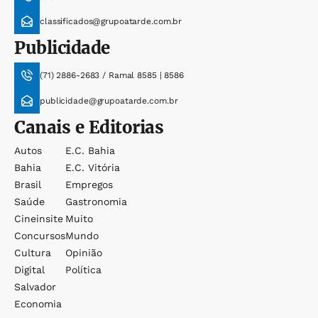
classificados@grupoatarde.com.br
Publicidade
(71) 2886-2683 / Ramal 8585 | 8586
publicidade@grupoatarde.com.br
Canais e Editorias
Autos
E.c. Bahia
Bahia
E.c. Vitória
Brasil
Empregos
Saúde
Gastronomia
Cineinsite
Muito
Concursos
Mundo
Cultura
Opinião
Digital
Política
Salvador
Economia