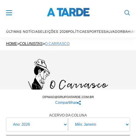
ÚLTIMAS NOTÍCIAS
ELEIÇÕES 2026
POLÍTICA
ESPORTES
SALVADOR
BAHIA
P
>
>
HOME
COLUNISTAS
O CARRASCO
OPNIAO@GRUPOATARDE.COM.BR
Compartilhar
ACERVO DA COLUNA