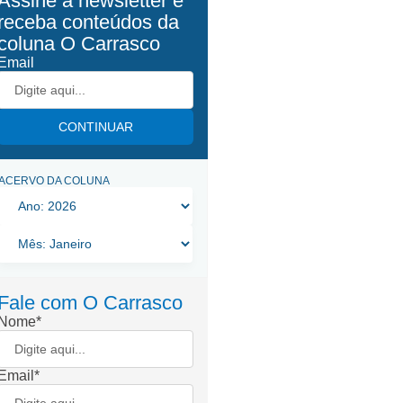
Assine a newsletter e
receba conteúdos da
coluna
O Carrasco
Email
CONTINUAR
ACERVO DA COLUNA
Fale com
O Carrasco
Nome*
Email*