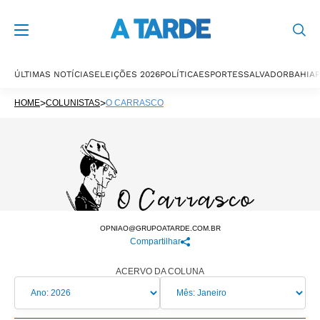
ÚLTIMAS NOTÍCIAS
ELEIÇÕES 2026
POLÍTICA
ESPORTES
SALVADOR
BAHIA
P
>
>
HOME
COLUNISTAS
O CARRASCO
OPNIAO@GRUPOATARDE.COM.BR
Compartilhar
ACERVO DA COLUNA