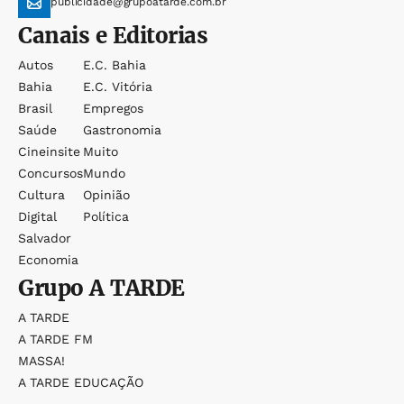
publicidade@grupoatarde.com.br
Canais e Editorias
Autos
E.c. Bahia
Bahia
E.c. Vitória
Brasil
Empregos
Saúde
Gastronomia
Cineinsite
Muito
Concursos
Mundo
Cultura
Opinião
Digital
Política
Salvador
Economia
Grupo
A TARDE
A TARDE
A TARDE FM
MASSA!
A TARDE EDUCAÇÃO