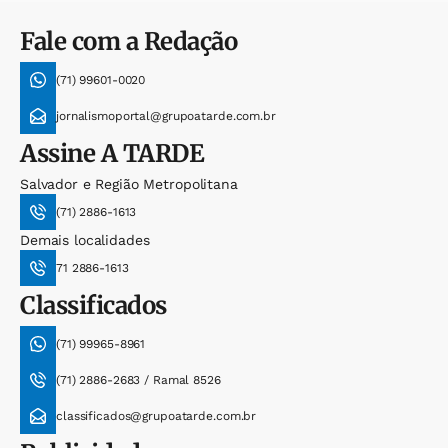
Fale com a Redação
(71) 99601-0020
jornalismoportal@grupoatarde.com.br
Assine
A TARDE
Salvador e Região Metropolitana
(71) 2886-1613
Demais localidades
71 2886-1613
Classificados
(71) 99965-8961
(71) 2886-2683 / Ramal 8526
classificados@grupoatarde.com.br