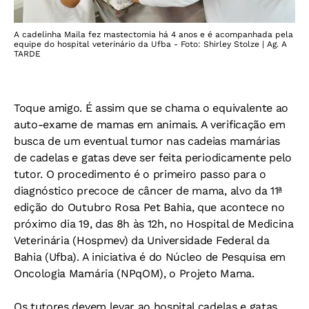
A cadelinha Maila fez mastectomia há 4 anos e é acompanhada pela
equipe do hospital veterinário da Ufba - Foto: Shirley Stolze | Ag. A
TARDE
Toque amigo. É assim que se chama o equivalente ao
auto-exame de mamas em animais. A verificação em
busca de um eventual tumor nas cadeias mamárias
de cadelas e gatas deve ser feita periodicamente pelo
tutor. O procedimento é o primeiro passo para o
diagnóstico precoce de câncer de mama, alvo da 11ª
edição do Outubro Rosa Pet Bahia, que acontece no
próximo dia 19, das 8h às 12h, no Hospital de Medicina
Veterinária (Hospmev) da Universidade Federal da
Bahia (Ufba). A iniciativa é do Núcleo de Pesquisa em
Oncologia Mamária (NPqOM), o Projeto Mama.
Os tutores devem levar ao hospital cadelas e gatas