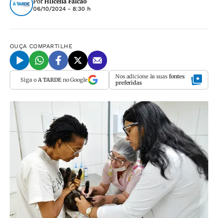
Por
HIlcélia Falcão
06/10/2024 - 8:30 h
OUÇA
COMPARTILHE
Nos adicione às suas
fontes
Siga o
A TARDE
no Google
preferidas