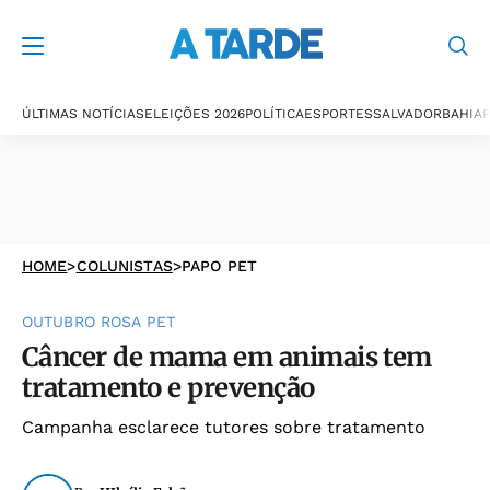
ÚLTIMAS NOTÍCIAS
ELEIÇÕES 2026
POLÍTICA
ESPORTES
SALVADOR
BAHIA
P
HOME
>
COLUNISTAS
>
PAPO PET
OUTUBRO ROSA PET
Câncer de mama em animais tem
tratamento e prevenção
Campanha esclarece tutores sobre tratamento