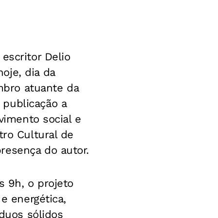
escritor Delio
oje, dia da
embro atuante da
 publicação a
lvimento social e
tro Cultural de
resença do autor.
s 9h, o projeto
 e energética,
íduos sólidos