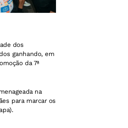
dade dos
odos ganhando, em
romoção da 7ª
homenageada na
ães para marcar os
apa).