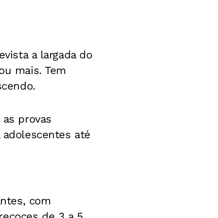
evista a largada do
 ou mais. Tem
scendo.
m as provas
a adolescentes até
antes, com
recoces de 3 a 5