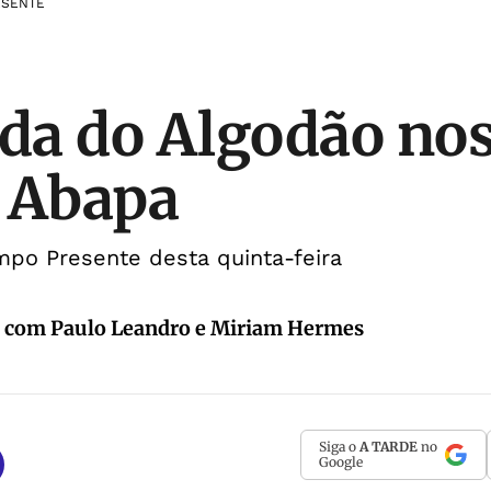
ESENTE
ida do Algodão nos
 Abapa
mpo Presente desta quinta-feira
, com Paulo Leandro e Miriam Hermes
Siga o
A TARDE
no
Google