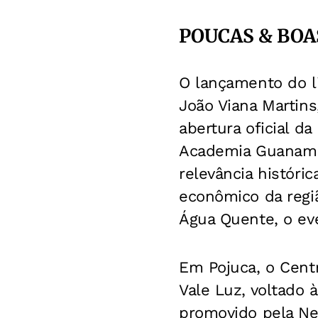
POUCAS & BOA
O lançamento do li
João Viana Martin
abertura oficial d
Academia Guanambi
relevância históri
econômico da regiã
Água Quente, o ev
Em Pojuca, o Centr
Vale Luz, voltado 
promovido pela Neo