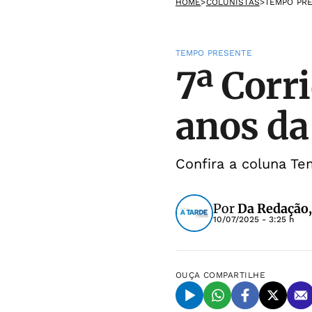
HOME
>
COLUNISTAS
>
TEMPO PR
TEMPO PRESENTE
7ª Corr
anos da
Confira a coluna Te
Por
Da Redação
10/07/2025 - 3:25 h
OUÇA
COMPARTILHE