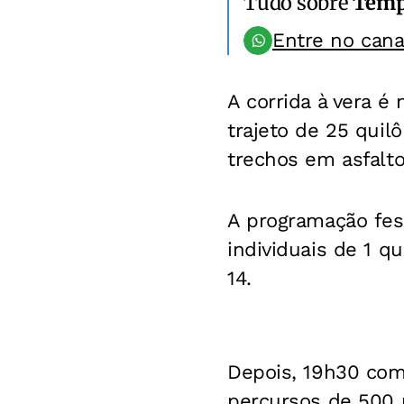
Tudo sobre
Temp
Entre no can
A corrida à vera é 
trajeto de 25 quil
trechos em asfalto
A programação fest
individuais de 1 q
14.
Depois, 19h30 com
percursos de 500 