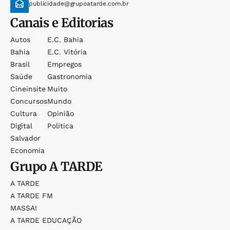
publicidade@grupoatarde.com.br
Canais e Editorias
Autos
E.c. Bahia
Bahia
E.c. Vitória
Brasil
Empregos
Saúde
Gastronomia
Cineinsite
Muito
Concursos
Mundo
Cultura
Opinião
Digital
Política
Salvador
Economia
Grupo
A TARDE
A TARDE
A TARDE FM
MASSA!
A TARDE EDUCAÇÃO