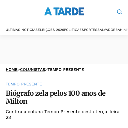
ÚLTIMAS NOTÍCIAS
ELEIÇÕES 2026
POLÍTICA
ESPORTES
SALVADOR
BAHIA
P
HOME
>
COLUNISTAS
>
TEMPO PRESENTE
TEMPO PRESENTE
Biógrafo zela pelos 100 anos de
Milton
Confira a coluna Tempo Presente desta terça-feira,
23