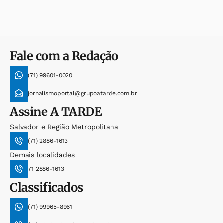
Fale com a Redação
(71) 99601-0020
jornalismoportal@grupoatarde.com.br
Assine
A TARDE
Salvador e Região Metropolitana
(71) 2886-1613
Demais localidades
71 2886-1613
Classificados
(71) 99965-8961