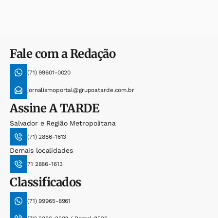
Fale com a Redação
(71) 99601-0020
jornalismoportal@grupoatarde.com.br
Assine
A TARDE
Salvador e Região Metropolitana
(71) 2886-1613
Demais localidades
71 2886-1613
Classificados
(71) 99965-8961