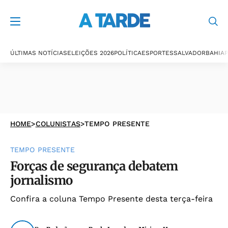
ÚLTIMAS NOTÍCIAS
ELEIÇÕES 2026
POLÍTICA
ESPORTES
SALVADOR
BAHIA
P
HOME
>
COLUNISTAS
>
TEMPO PRESENTE
TEMPO PRESENTE
Forças de segurança debatem
jornalismo
Confira a coluna Tempo Presente desta terça-feira