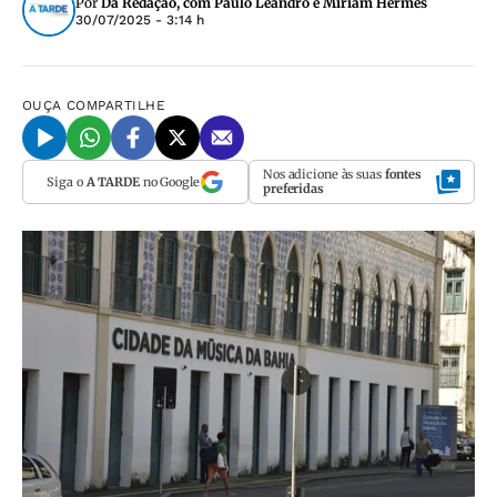
Por
Da Redação, com Paulo Leandro e Miriam Hermes
30/07/2025 - 3:14 h
OUÇA
COMPARTILHE
Nos adicione às suas
fontes
Siga o
A TARDE
no Google
preferidas