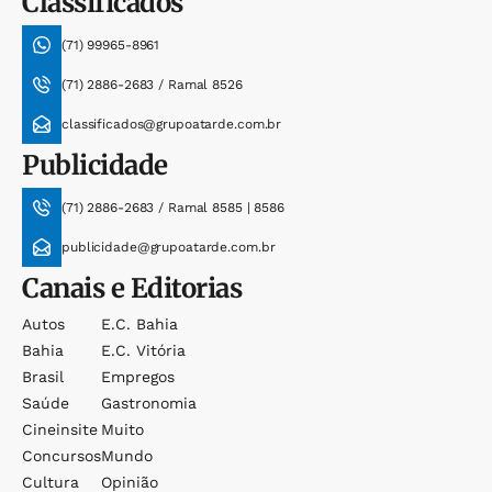
Classificados
(71) 99965-8961
(71) 2886-2683 / Ramal 8526
classificados@grupoatarde.com.br
Publicidade
(71) 2886-2683 / Ramal 8585 | 8586
publicidade@grupoatarde.com.br
Canais e Editorias
Autos
E.c. Bahia
Bahia
E.c. Vitória
Brasil
Empregos
Saúde
Gastronomia
Cineinsite
Muito
Concursos
Mundo
Cultura
Opinião