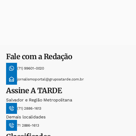
Fale com a Redação
(71) 99601-0020
jornalismoportal@grupoatarde.com.br
Assine
A TARDE
Salvador e Região Metropolitana
(71) 2886-1613
Demais localidades
71 2886-1613