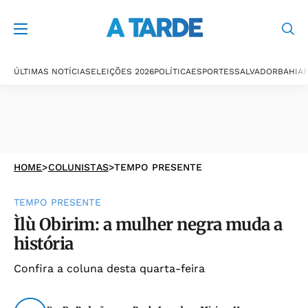
ÚLTIMAS NOTÍCIAS
ELEIÇÕES 2026
POLÍTICA
ESPORTES
SALVADOR
BAHIA
P
HOME
>
COLUNISTAS
>
TEMPO PRESENTE
TEMPO PRESENTE
Ìlù Obirim: a mulher negra muda a
história
Confira a coluna desta quarta-feira