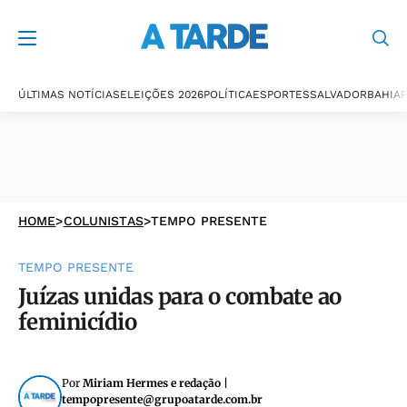
ÚLTIMAS NOTÍCIAS
ELEIÇÕES 2026
POLÍTICA
ESPORTES
SALVADOR
BAHIA
P
HOME
>
COLUNISTAS
>
TEMPO PRESENTE
TEMPO PRESENTE
Juízas unidas para o combate ao
feminicídio
Por
Miriam Hermes e redação |
tempopresente@grupoatarde.com.br