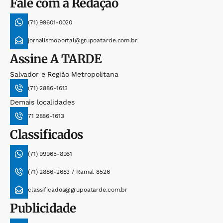
Fale com a Redação
(71) 99601-0020
jornalismoportal@grupoatarde.com.br
Assine
A TARDE
Salvador e Região Metropolitana
(71) 2886-1613
Demais localidades
71 2886-1613
Classificados
(71) 99965-8961
(71) 2886-2683 / Ramal 8526
classificados@grupoatarde.com.br
Publicidade