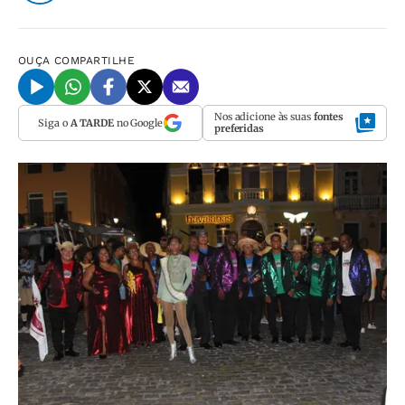
OUÇA
COMPARTILHE
Nos adicione às suas
fontes
Siga o
A TARDE
no Google
preferidas