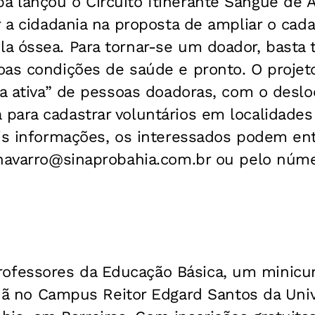
 lançou o Circuito Itinerante Sangue de 
r a cidadania na proposta de ampliar o cad
 óssea. Para tornar-se um doador, basta t
oas condições de saúde e pronto. O proje
sca ativa” de pessoas doadoras, com o des
para cadastrar voluntários em localidade
ais informações, os interessados podem en
navarro@sinaprobahia.com.br
ou pelo núme
rofessores da Educação Básica, um minicu
 no Campus Reitor Edgard Santos da Univ