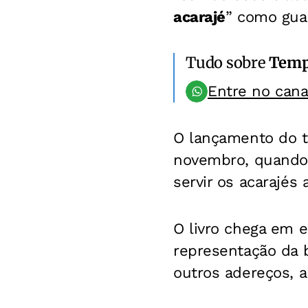
acarajé
” como gua
Tudo sobre
Temp
Entre no can
O lançamento do t
novembro, quando 
servir os acarajés 
O livro chega em 
representação da b
outros adereços, 