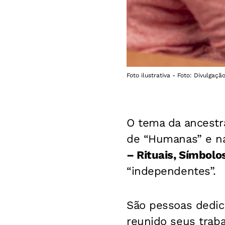
Foto ilustrativa - Foto: Divulgaçã
O tema da ancestr
de “Humanas” e na c
– Rituais, Símbolo
“independentes”.
São pessoas dedica
reunido seus traba