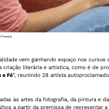
o/Freepik
alidade vem ganhando espaço nos cursos 
riação literária e artística, como é de prov
s e Fé
”, reunindo 28 artista autoproclamad
das às artes da fotografia, da pintura e d
lhos a partir da premissa de representar a 