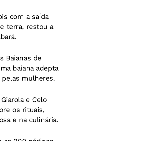
ois com a saída
 terra, restou a
bará.
as Baianas de
 uma baiana adepta
 pelas mulheres.
Giarola e Celo
e os rituais,
osa e na culinária.