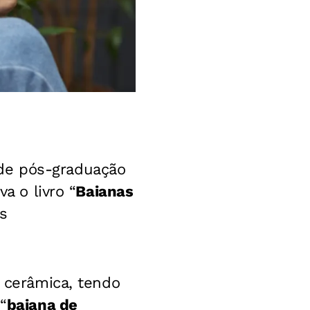
de pós-graduação
a o livro “
Baianas
os
a cerâmica, tendo
“
baiana de