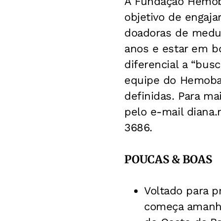
A Fundação Hemoba
objetivo de engaja
doadoras de medula
anos e estar em b
diferencial a “bu
equipe do Hemoba 
definidas. Para m
pelo e-mail
diana.
3686.
POUCAS & BOAS
Voltado para p
começa amanhã