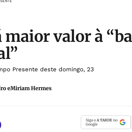
ESENTE
á maior valor à “b
al”
empo Presente deste domingo, 23
dro eMiriam Hermes
Siga o
A TARDE
no
Google