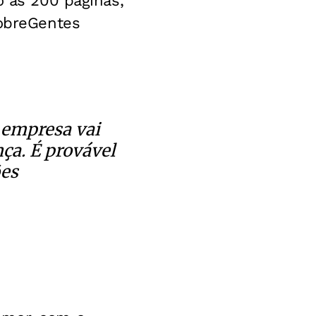
o as 200 páginas,
SobreGentes
 empresa vai
nça. É provável
ões