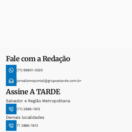
Fale com a Redação
(71) 99601-0020
jornalismoportal@grupoatarde.com.br
Assine
A TARDE
Salvador e Região Metropolitana
(71) 2886-1613
Demais localidades
71 2886-1613