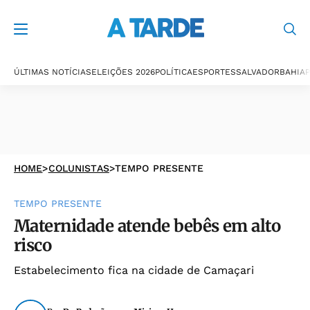
ÚLTIMAS NOTÍCIAS
ELEIÇÕES 2026
POLÍTICA
ESPORTES
SALVADOR
BAHIA
P
HOME
>
COLUNISTAS
>
TEMPO PRESENTE
TEMPO PRESENTE
Maternidade atende bebês em alto
risco
Estabelecimento fica na cidade de Camaçari