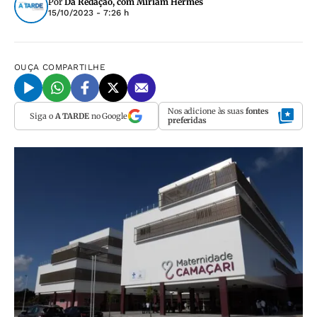
Por
Da Redação, com Miriam Hermes
15/10/2023 - 7:26 h
OUÇA
COMPARTILHE
Nos adicione às suas
fontes
Siga o
A TARDE
no Google
preferidas