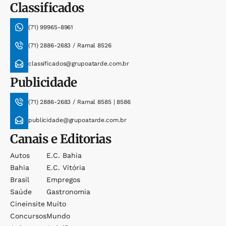
Classificados
(71) 99965-8961
(71) 2886-2683 / Ramal 8526
classificados@grupoatarde.com.br
Publicidade
(71) 2886-2683 / Ramal 8585 | 8586
publicidade@grupoatarde.com.br
Canais e Editorias
Autos
E.c. Bahia
Bahia
E.c. Vitória
Brasil
Empregos
Saúde
Gastronomia
Cineinsite
Muito
Concursos
Mundo