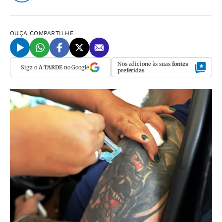
OUÇA
COMPARTILHE
Nos adicione às suas
fontes
Siga o
A TARDE
no Google
preferidas