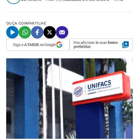
OUÇA
COMPARTILHE
Nos adicione às suas
fontes
Siga o
A TARDE
no Google
preferidas