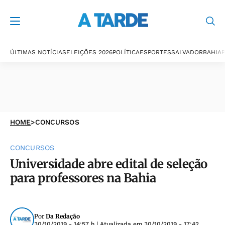
ÚLTIMAS NOTÍCIAS
ELEIÇÕES 2026
POLÍTICA
ESPORTES
SALVADOR
BAHIA
P
HOME
>
CONCURSOS
CONCURSOS
Universidade abre edital de seleção
para professores na Bahia
Por
Da Redação
30/10/2019 - 14:57 h
| Atualizada em
30/10/2019 - 17:42