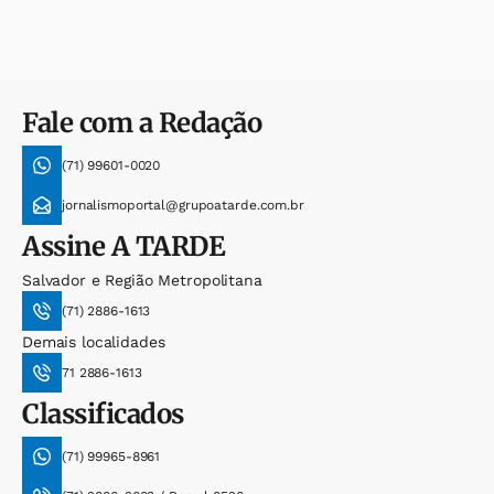
Fale com a Redação
(71) 99601-0020
jornalismoportal@grupoatarde.com.br
Assine
A TARDE
Salvador e Região Metropolitana
(71) 2886-1613
Demais localidades
71 2886-1613
Classificados
(71) 99965-8961