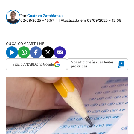
Por
Gustavo Zambianco
02/09/2025 - 15:57 h
| Atualizada em
03/09/2025 - 12:08
OUÇA
COMPARTILHE
Nos adicione às suas
fontes
Siga o
A TARDE
no Google
preferidas