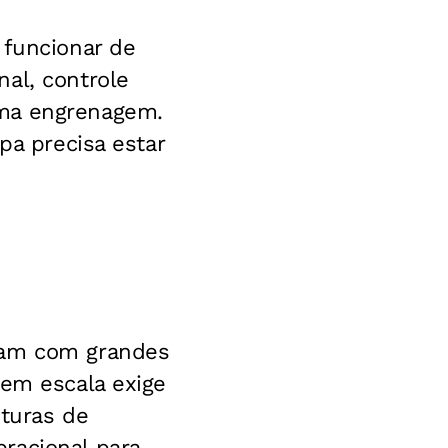
 funcionar de
al, controle
sma engrenagem.
pa precisa estar
gam com grandes
 em escala exige
uturas de
racional para