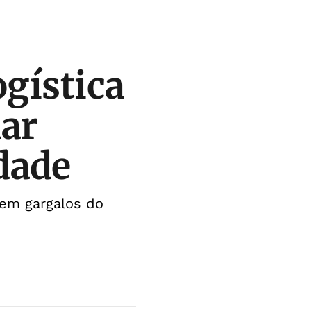
ogística
ar
dade
zem gargalos do