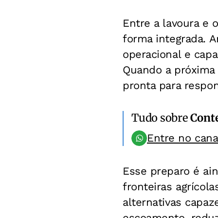
Entre a lavoura e 
forma integrada. A
operacional e cap
Quando a próxima s
pronta para respon
Tudo sobre
Conte
Entre no can
Esse preparo é ai
fronteiras agrícol
alternativas capaz
escoamento, reduz