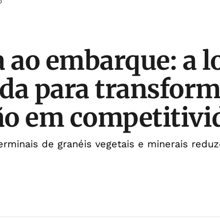
O
a ao embarque: a l
da para transform
o em competitivi
rminais de granéis vegetais e minerais redu