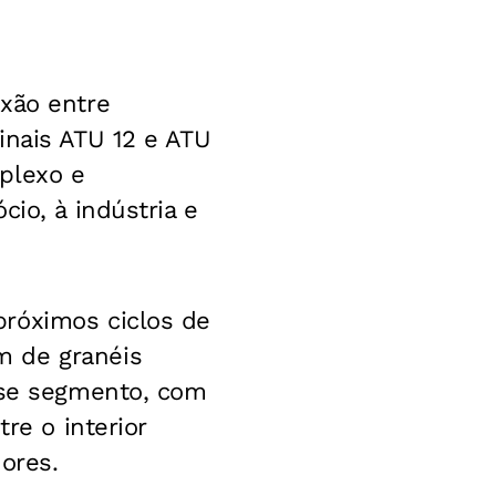
exão entre
inais ATU 12 e ATU
plexo e
io, à indústria e
próximos ciclos de
m de granéis
esse segmento, com
re o interior
ores.