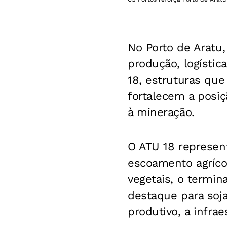
No Porto de Aratu
produção, logístic
18, estruturas qu
fortalecem a posiç
à mineração.
O ATU 18 represen
escoamento agríco
vegetais, o termi
destaque para soja
produtivo, a infra