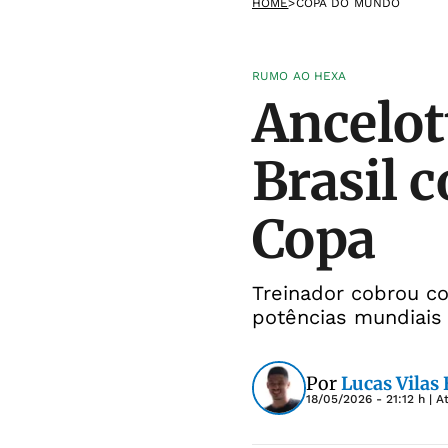
HOME
>
COPA DO MUNDO
RUMO AO HEXA
Ancelot
Brasil c
Copa
Treinador cobrou co
potências mundiais
Por
Lucas Vilas
18/05/2026 - 21:12 h
| A