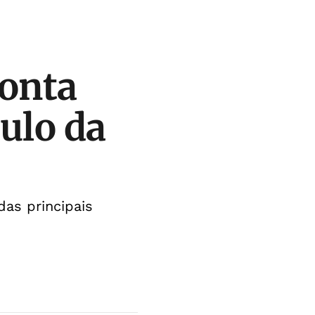
ponta
tulo da
das principais