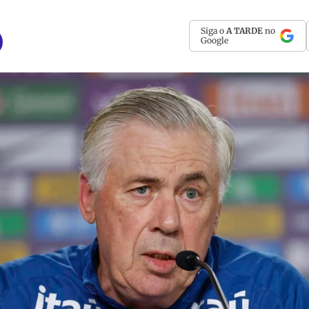
Siga o
A TARDE
no
Google