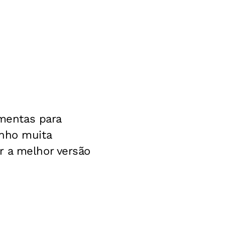
amentas para
enho muita
r a melhor versão