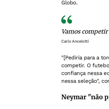
Globo.
Vamos competir
Carlo Ancelotti
"[Pediria para a t
competir. O futeb
confiança nessa e
nessa seleção", co
Neymar "não pr