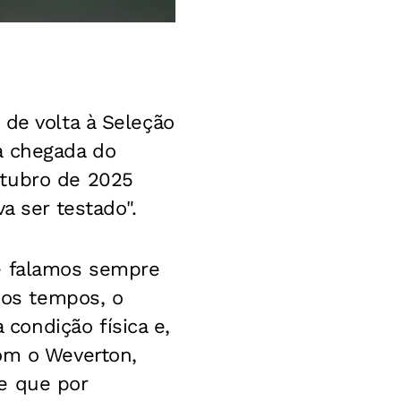
 de volta à Seleção
a chegada do
utubro de 2025
a ser testado".
 e falamos sempre
imos tempos, o
condição física e,
com o Weverton,
e que por