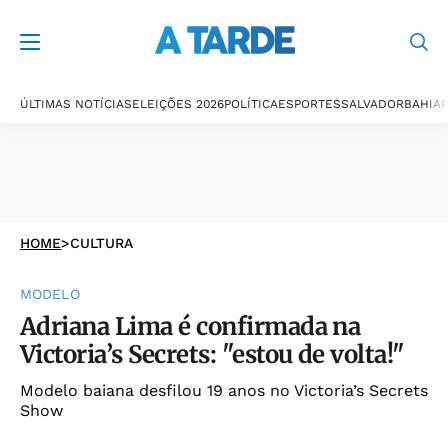
ÚLTIMAS NOTÍCIAS
ELEIÇÕES 2026
POLÍTICA
ESPORTES
SALVADOR
BAHIA
P
HOME
>
CULTURA
MODELO
Adriana Lima é confirmada na
Victoria’s Secrets: "estou de volta!"
Modelo baiana desfilou 19 anos no Victoria’s Secrets
Show