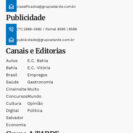
classificados@grupoatarde.com.br
Publicidade
(71) 2886-2683 / Ramal 8585 | 8586
publicidade@grupoatarde.com.br
Canais e Editorias
Autos
E.c. Bahia
Bahia
E.c. Vitória
Brasil
Empregos
Saúde
Gastronomia
Cineinsite
Muito
Concursos
Mundo
Cultura
Opinião
Digital
Política
Salvador
Economia