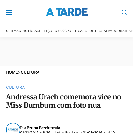
ÚLTIMAS NOTÍCIAS
ELEIÇÕES 2026
POLÍTICA
ESPORTES
SALVADOR
BAHIA
P
HOME
>
CULTURA
CULTURA
Andressa Urach comemora vice no
Miss Bumbum com foto nua
Por
Bruno Porciuncula
01/12/2012 - 9:26 h
| Atualizada em
01/09/2014 - 14:10