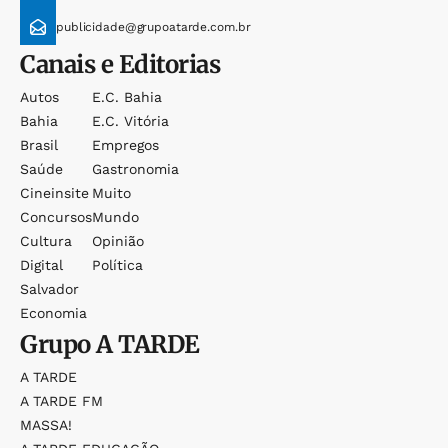
publicidade@grupoatarde.com.br
Canais e Editorias
Autos
E.c. Bahia
Bahia
E.c. Vitória
Brasil
Empregos
Saúde
Gastronomia
Cineinsite
Muito
Concursos
Mundo
Cultura
Opinião
Digital
Política
Salvador
Economia
Grupo
A TARDE
A TARDE
A TARDE FM
MASSA!