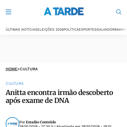
ÚLTIMAS NOTÍCIAS
ELEIÇÕES 2026
POLÍTICA
ESPORTES
SALVADOR
BAHIA
P
HOME
>
CULTURA
CULTURA
Anitta encontra irmão descoberto
após exame de DNA
Por
Estadão Conteúdo
28/10/2019 - 17:20 h
| Atualizada em
28/10/2019 - 19:51