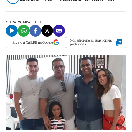
OUÇA
COMPARTILHE
Nos adicione às suas
fontes
Siga o
A TARDE
no Google
preferidas