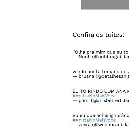
Confira os tuítes:
''Olha pra mim que eu to
— Nooh (@nohbraga)
Ja
vendo anitta tomando e
— brusna (@detalhesani
EU TO RINDO COM ANA
#AnittaNoMaisVocê
— pam. (@anisbetter)
Ja
Só eu que achei ignorânc
#AnittaNoMaisVocê
— zayra (@webhoran)
Ja