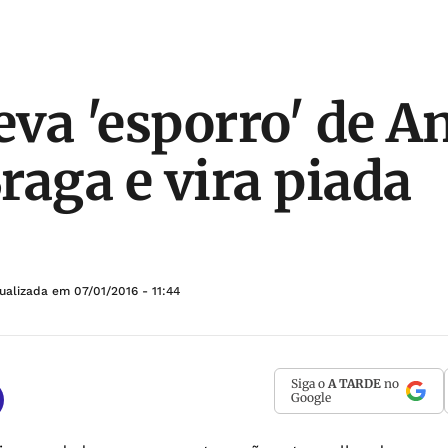
eva 'esporro' de A
raga e vira piada
tualizada em
07/01/2016 - 11:44
Siga o
A TARDE
no
Google