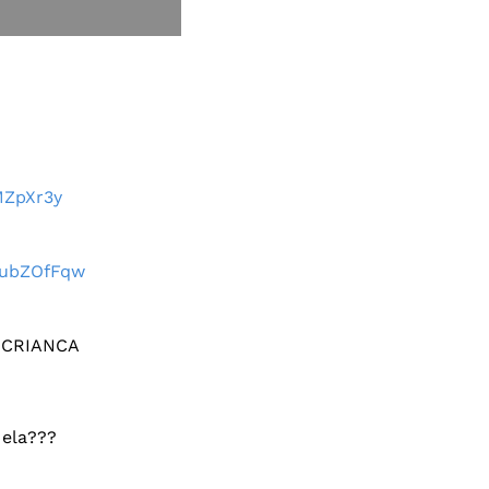
MZpXr3y
FiubZOfFqw
 CRIANCA
 ela???