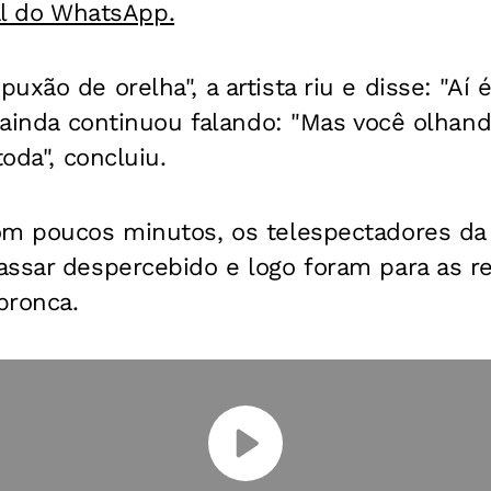
al do WhatsApp.
uxão de orelha", a artista riu e disse: "Aí 
a ainda continuou falando: "Mas você olhan
toda", concluiu.
om poucos minutos, os telespectadores da
ssar despercebido e logo foram para as re
bronca.