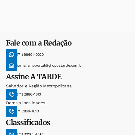
Fale com a Redação
(71) 99601-0020
jornalismoportal@grupoatarde.com.br
Assine
A TARDE
Salvador e Região Metropolitana
(71) 2886-1613
Demais localidades
71 2886-1613
Classificados
(71) 99965-8961