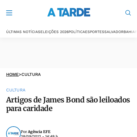
ÚLTIMAS NOTÍCIAS
ELEIÇÕES 2026
POLÍTICA
ESPORTES
SALVADOR
BAHIA
P
HOME
>
CULTURA
CULTURA
Artigos de James Bond são leiloados
para caridade
Por
Agência EFE
28/09/2012 - 14:49 h