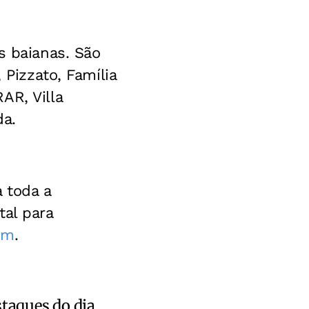
s baianas. São
 Pizzato, Família
AR, Villa
da.
a toda a
tal para
om
.
staques do dia.