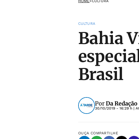
HOME
>
CULTURA
CULTURA
Bahia V
especi
Brasil
Por
Da Redação
30/10/2019 - 16:29 h
| A
OUÇA
COMPARTILHE