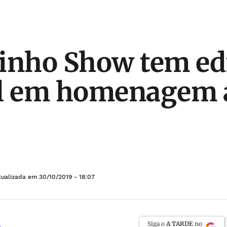
inho Show tem ed
al em homenagem 
tualizada em
30/10/2019 - 18:07
Siga o
A TARDE
no