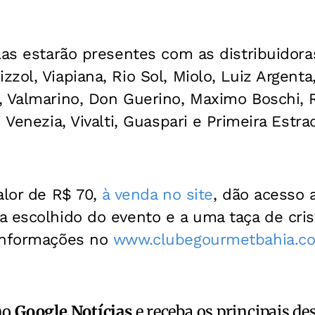
las estarão presentes com as distribuidora
ol, Viapiana, Rio Sol, Miolo, Luiz Argenta,
 Valmarino, Don Guerino, Maximo Boschi, R
 Venezia, Vivalti, Guaspari e Primeira Estra
alor de R$ 70,
à venda no site
, dão acesso 
 escolhido do evento e a uma taça de cris
informações no
www.clubegourmetbahia.c
no
Google Notícias
e receba os principais de