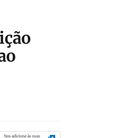
ição
ao
Nos adicione às suas