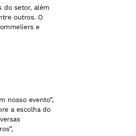
 do setor, além
ntre outros. O
sommeliers e
m nosso evento”,
bre a escolha do
iversas
os”,