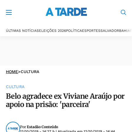
ÚLTIMAS NOTÍCIAS
ELEIÇÕES 2026
POLÍTICA
ESPORTES
SALVADOR
BAHIA
P
HOME
>
CULTURA
CULTURA
Belo agradece ex Viviane Araújo por
apoio na prisão: 'parceira'
Por
Estadão Conteúdo
12/10/2019 - 14:27 h
| Atualizada em
12/10/2019 - 14:44