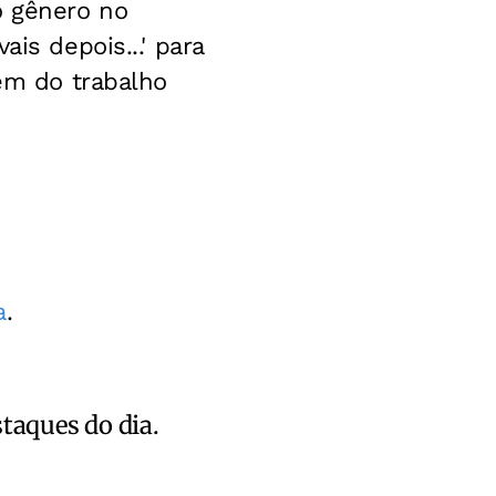
o gênero no
is depois...' para
lém do trabalho
a
.
staques do dia.