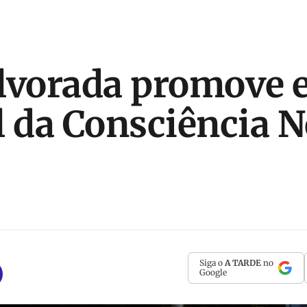
lvorada promove 
l da Consciência 
Siga o
A TARDE
no
Google