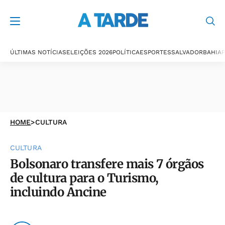
ÚLTIMAS NOTÍCIAS
ELEIÇÕES 2026
POLÍTICA
ESPORTES
SALVADOR
BAHIA
P
HOME
>
CULTURA
CULTURA
Bolsonaro transfere mais 7 órgãos
de cultura para o Turismo,
incluindo Ancine