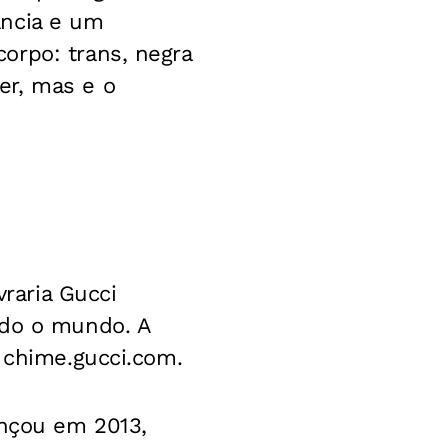
ância e um
orpo: trans, negra
er, mas e o
vraria Gucci
odo o mundo. A
 chime.gucci.com.
ançou em 2013,