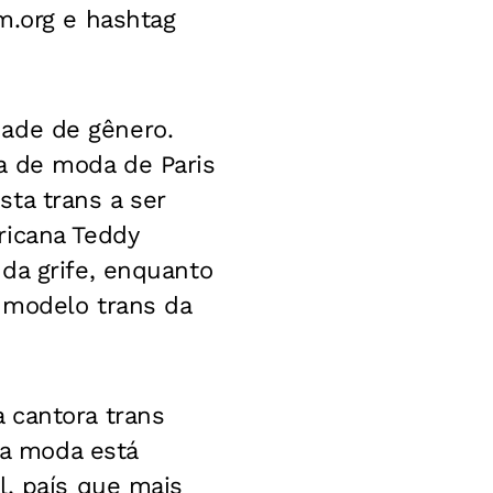
m.org e hashtag
ldade de gênero.
a de moda de Paris
ta trans a ser
ricana Teddy
da grife, enquanto
a modelo trans da
 cantora trans
da moda está
l, país que mais