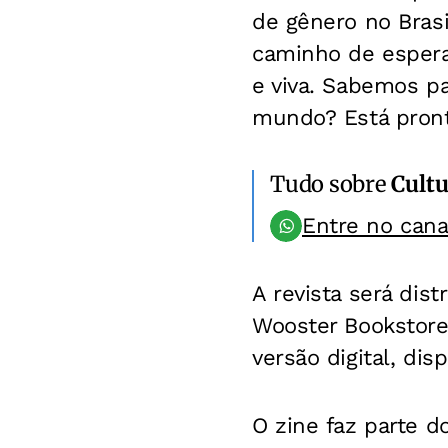
de gênero no Bras
caminho de espera
e viva. Sabemos p
mundo? Está pront
Tudo sobre
Cultu
Entre no can
A revista será dist
Wooster Bookstore
versão digital, di
O zine faz parte d