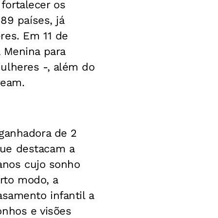
fortalecer os
89 países, já
res. Em 11 de
a Menina para
ulheres -, além do
ream.
 ganhadora de 2
que destacam a
 anos cujo sonho
erto modo, a
samento infantil a
onhos e visões