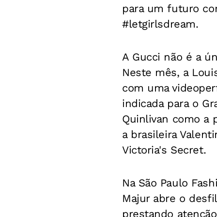
para um futuro com
#letgirlsdream.
A Gucci não é a úni
Neste mês, a Loui
com uma videoperfo
indicada para o G
Quinlivan como a p
a brasileira Valen
Victoria's Secret.
Na São Paulo Fash
Majur abre o desfi
prestando atenção 