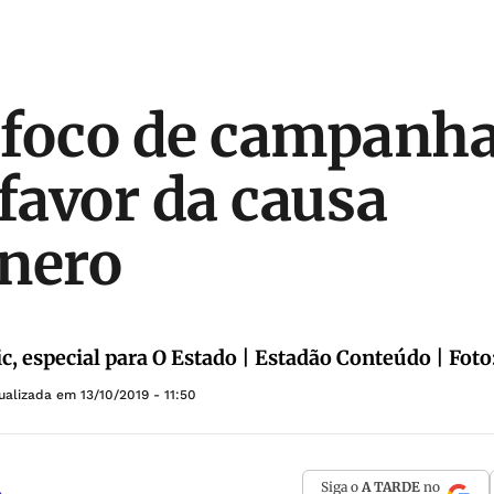
é foco de campanh
 favor da causa
nero
c, especial para O Estado | Estadão Conteúdo | Fot
tualizada em
13/10/2019 - 11:50
Siga o
A TARDE
no