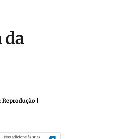
a da
o: Reprodução |
Nos adicione às suas