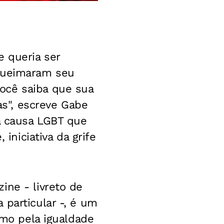
 queria ser
 queimaram seu
ocê saiba que sua
s", escreve Gabe
da causa LGBT que
 iniciativa da grife
.
ine - livreto de
 particular -, é um
smo pela igualdade