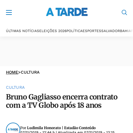
ÚLTIMAS NOTÍCIAS
ELEIÇÕES 2026
POLÍTICA
ESPORTES
SALVADOR
BAHIA
P
HOME
>
CULTURA
CULTURA
Bruno Gagliasso encerra contrato
com a TV Globo após 18 anos
Por
Ludimila Honorato | Estadão Conteúdo
07/11/2019 - 12:44 h
| Atualizada em
07/11/2019 - 13:15