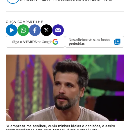
OUÇA
COMPARTILHE
Nos adicione às suas
fontes
Siga o
A TARDE
no Google
preferidas
"A empresa me acolheu, ouviu minhas ideias e decisões, e assim