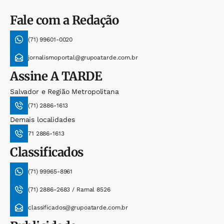
Fale com a Redação
(71) 99601-0020
jornalismoportal@grupoatarde.com.br
Assine
A TARDE
Salvador e Região Metropolitana
(71) 2886-1613
Demais localidades
71 2886-1613
Classificados
(71) 99965-8961
(71) 2886-2683 / Ramal 8526
classificados@grupoatarde.com.br