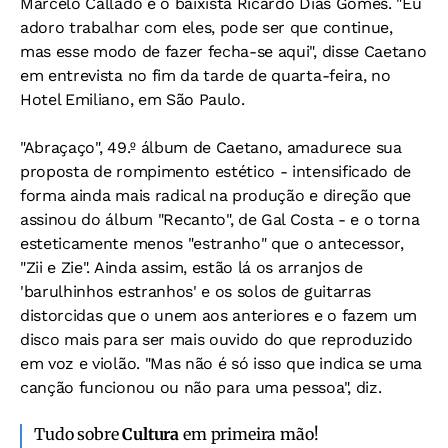
Marcelo Callado e o baixista Ricardo Dias Gomes. "Eu
adoro trabalhar com eles, pode ser que continue,
mas esse modo de fazer fecha-se aqui", disse Caetano
em entrevista no fim da tarde de quarta-feira, no
Hotel Emiliano, em São Paulo.
"Abraçaço", 49.º álbum de Caetano, amadurece sua
proposta de rompimento estético - intensificado de
forma ainda mais radical na produção e direção que
assinou do álbum "Recanto", de Gal Costa - e o torna
esteticamente menos "estranho" que o antecessor,
"Zii e Zie". Ainda assim, estão lá os arranjos de
'barulhinhos estranhos' e os solos de guitarras
distorcidas que o unem aos anteriores e o fazem um
disco mais para ser mais ouvido do que reproduzido
em voz e violão. "Mas não é só isso que indica se uma
canção funcionou ou não para uma pessoa", diz.
Tudo sobre
Cultura
em primeira mão!