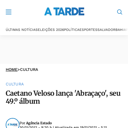
ÚLTIMAS NOTÍCIAS
ELEIÇÕES 2026
POLÍTICA
ESPORTES
SALVADOR
BAHIA
P
HOME
>
CULTURA
CULTURA
Caetano Veloso lança 'Abraçaço', seu
49.º álbum
Por
Agência Estado
30/11/2012 - 9:20 h
| Atualizada em
19/11/2021 - 5:11