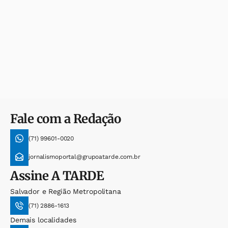
Fale com a Redação
(71) 99601-0020
jornalismoportal@grupoatarde.com.br
Assine
A TARDE
Salvador e Região Metropolitana
(71) 2886-1613
Demais localidades