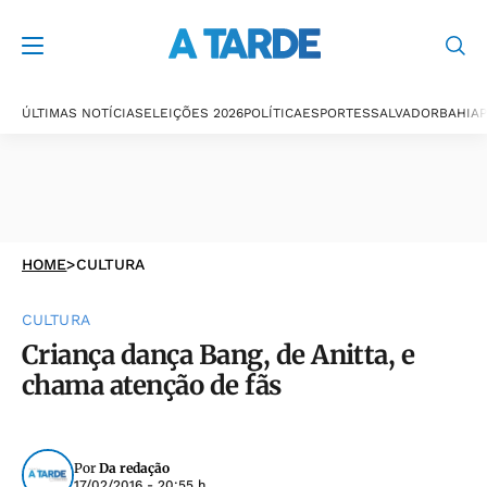
ÚLTIMAS NOTÍCIAS
ELEIÇÕES 2026
POLÍTICA
ESPORTES
SALVADOR
BAHIA
P
HOME
>
CULTURA
CULTURA
Criança dança Bang, de Anitta, e
chama atenção de fãs
Por
Da redação
17/02/2016 - 20:55 h