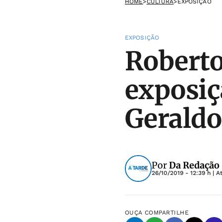
HOME
>
CULTURA
>
EXPOSIÇÃO
EXPOSIÇÃO
Roberto
exposi
Geraldo
Por
Da Redação
26/10/2019 - 12:39 h
| A
OUÇA
COMPARTILHE