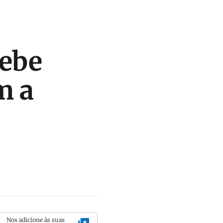
cebe
m a
Nos adicione às suas