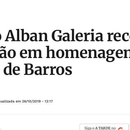
 Alban Galeria re
ção em homenage
 de Barros
tualizada em
26/10/2019 - 13:17
Siga o
A TARDE
no