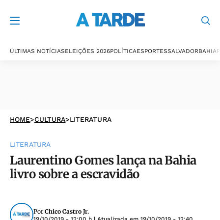
ÚLTIMAS NOTÍCIAS
ELEIÇÕES 2026
POLÍTICA
ESPORTES
SALVADOR
BAHIA
P
HOME
>
CULTURA
>
LITERATURA
LITERATURA
Laurentino Gomes lança na Bahia
livro sobre a escravidão
Por
Chico Castro Jr.
19/10/2019 - 12:00 h
| Atualizada em
19/10/2019 - 12:40