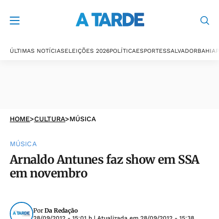
ÚLTIMAS NOTÍCIAS
ELEIÇÕES 2026
POLÍTICA
ESPORTES
SALVADOR
BAHIA
P
HOME
>
CULTURA
>
MÚSICA
MÚSICA
Arnaldo Antunes faz show em SSA
em novembro
Por
Da Redação
28/09/2012 - 15:01 h
| Atualizada em
28/09/2012 - 15:38