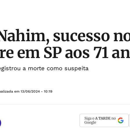
Nahim, sucesso n
re em SP aos 71 a
egistrou a morte como suspeita
ualizada em
13/06/2024 - 10:19
Siga o
A TARDE
no
Google