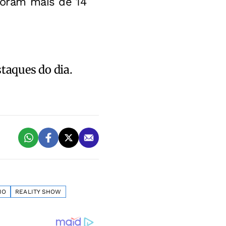
 foram mais de 14
staques do dia.
IO
REALITY SHOW