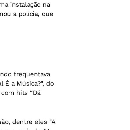
ma instalação na
nou a polícia, que
ando frequentava
l É a Música?", do
 com hits “Dá
ão, dentre eles "A