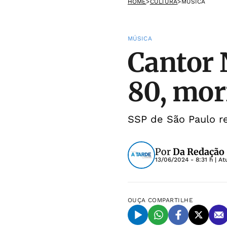
HOME
>
CULTURA
>
MÚSICA
MÚSICA
Cantor 
80, mor
SSP de São Paulo r
Por
Da Redação
13/06/2024 - 8:31 h
| At
OUÇA
COMPARTILHE