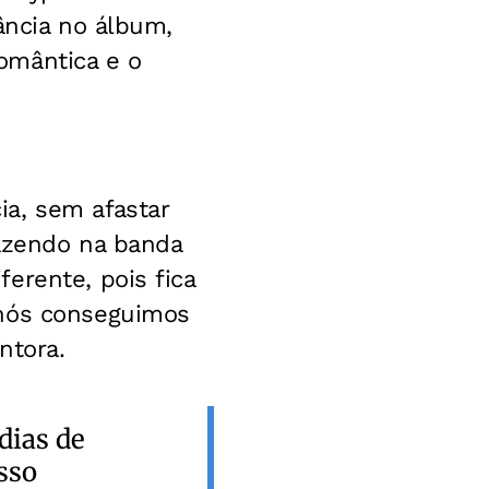
ância no álbum,
omântica e o
a, sem afastar
fazendo na banda
erente, pois fica
 nós conseguimos
ntora.
dias de
sso