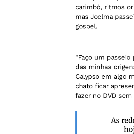
carimbó, ritmos or
mas Joelma passei
gospel.
"Faço um passeio 
das minhas origen
Calypso em algo ma
chato ficar apres
fazer no DVD sem d
As red
ho