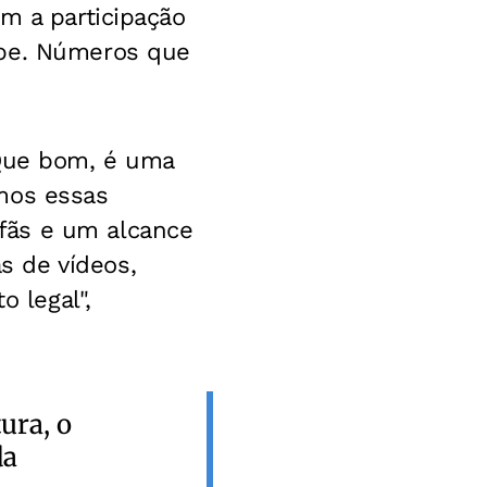
m a participação
ube. Números que
 Que bom, é uma
mos essas
fãs e um alcance
s de vídeos,
o legal",
ura, o
da