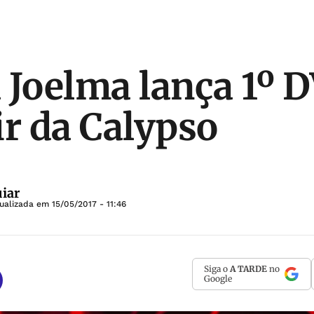
 Joelma lança 1º 
ir da Calypso
iar
tualizada em
15/05/2017 - 11:46
Siga o
A TARDE
no
Google