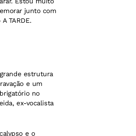
arar. Estou muito
omemorar junto com
o
A TARDE
.
grande estrutura
gravação e um
rigatório no
ida, ex-vocalista
calypso e o