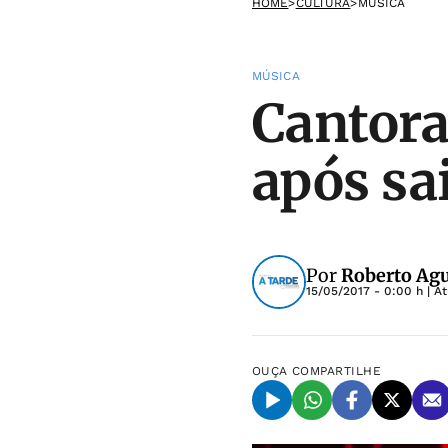
HOME
>
CULTURA
>
MÚSICA
MÚSICA
Cantora
após sa
Por
Roberto Agu
15/05/2017 - 0:00 h
| A
OUÇA
COMPARTILHE