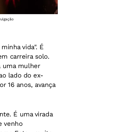
vulgação
minha vida". É
m carreira solo.
la uma mulher
ao lado do ex-
or 16 anos, avança
nte. É uma virada
e venho