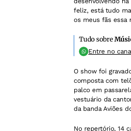
desenvolvendo há a
feliz, está tudo 
os meus fãs essa 
Tudo sobre
Músi
Entre no can
O show foi gravad
composta com telõ
palco em passarel
vestuário da canto
da banda Aviões do
No repertório, 14 