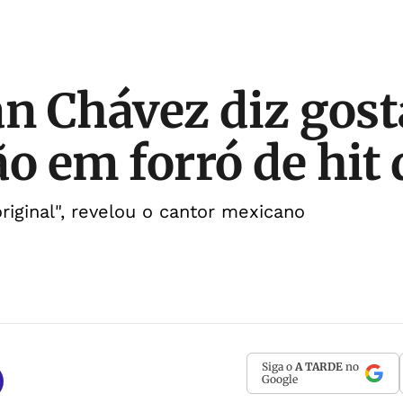
an Chávez diz gos
ão em forró de hit
riginal", revelou o cantor mexicano
Siga o
A TARDE
no
Google