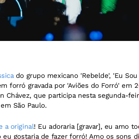
sica
do grupo mexicano 'Rebelde', 'Eu Sou 
m forró gravada por 'Aviões do Forró' em 2
an Chávez, que participa nesta segunda-feir
 em São Paulo.
 a original
! Eu adoraria [gravar], eu amo t
o eu gostaria de fazer forró! Amo os sons 