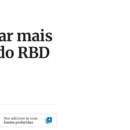
tar mais
 do RBD
Nos adicione às suas
fontes preferidas