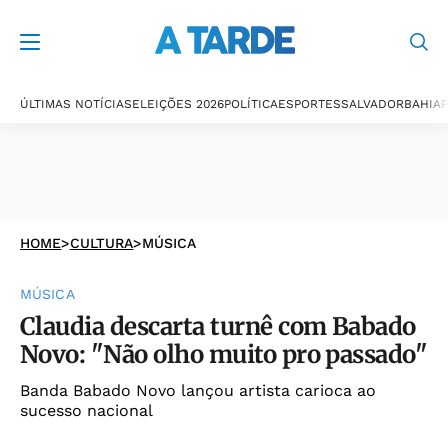
ÚLTIMAS NOTÍCIAS
ELEIÇÕES 2026
POLÍTICA
ESPORTES
SALVADOR
BAHIA
P
HOME
>
CULTURA
>
MÚSICA
MÚSICA
Claudia descarta turnê com Babado
Novo: "Não olho muito pro passado"
Banda Babado Novo lançou artista carioca ao
sucesso nacional