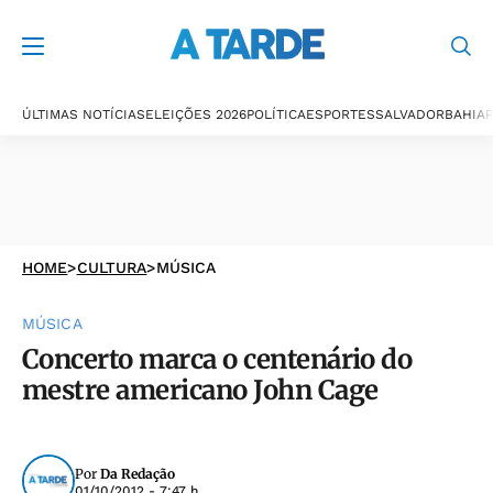
ÚLTIMAS NOTÍCIAS
ELEIÇÕES 2026
POLÍTICA
ESPORTES
SALVADOR
BAHIA
P
HOME
>
CULTURA
>
MÚSICA
MÚSICA
Concerto marca o centenário do
mestre americano John Cage
Por
Da Redação
01/10/2012 - 7:47 h