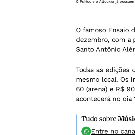
O Psirico e o Àttooxxá já possue
O famoso Ensaio do
dezembro, com a pa
Santo Antônio Além
Todas as edições d
mesmo local. Os i
60 (arena) e R$ 90
acontecerá no dia 1
Tudo sobre
Músi
Entre no can