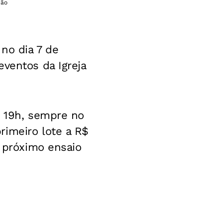
ção
 no dia 7 de
eventos da Igreja
s 19h, sempre no
rimeiro lote a R$
o próximo ensaio