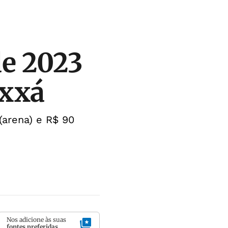
de 2023
oxxá
(arena) e R$ 90
Nos adicione às suas
fontes preferidas