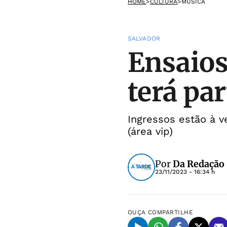
HOME
>
CULTURA
>
MÚSICA
SALVADOR
Ensaios 
terá pa
Ingressos estão à v
(área vip)
Por
Da Redação
23/11/2023 - 16:34 h
OUÇA
COMPARTILHE