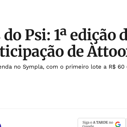
do Psi: 1ª edição 
rticipação de Àtto
enda no Sympla, com o primeiro lote a R$ 60 
Siga o
A TARDE
no
Google