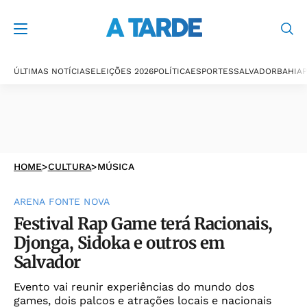
ÚLTIMAS NOTÍCIAS
ELEIÇÕES 2026
POLÍTICA
ESPORTES
SALVADOR
BAHIA
P
HOME
>
CULTURA
>
MÚSICA
ARENA FONTE NOVA
Festival Rap Game terá Racionais,
Djonga, Sidoka e outros em
Salvador
Evento vai reunir experiências do mundo dos
games, dois palcos e atrações locais e nacionais