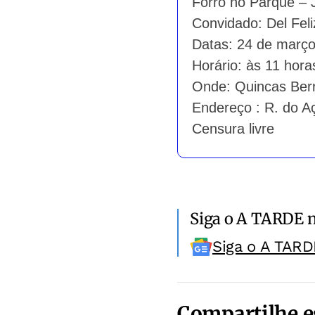
Forró no Parque – 
Convidado: Del Fel
Datas: 24 de março
Horário: às 11 hora
Onde: Quincas Ber
Endereço : R. do A
Censura livre
Siga o A TARDE 
Siga o A TARD
Compartilhe e