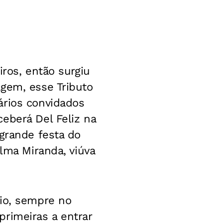
iros, então surgiu
agem, esse Tributo
ários convidados
eberá Del Feliz na
 grande festa do
elma Miranda, viúva
aio, sempre no
rimeiras a entrar