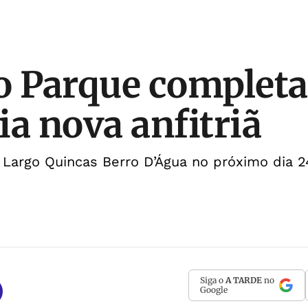
o Parque completa
ia nova anfitriã
 Largo Quincas Berro D’Água no próximo dia 
Siga o
A TARDE
no
Google