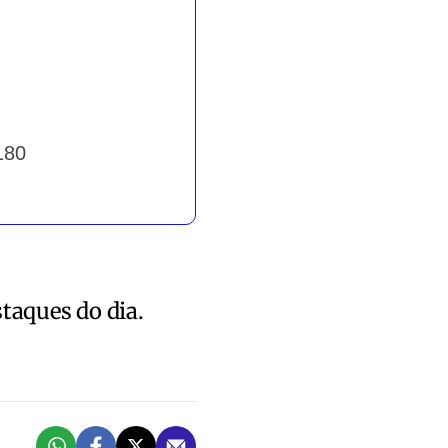
180
staques do dia.