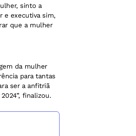
lher, sinto a
r e executiva sim,
rar que a mulher
magem da mulher
rência para tantas
a ser a anfitriã
024”, finalizou.