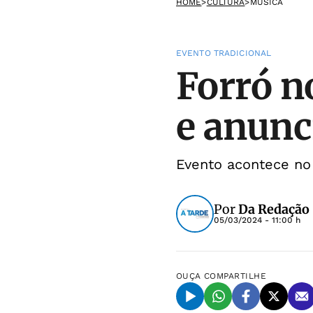
HOME
>
CULTURA
>
MÚSICA
EVENTO TRADICIONAL
Forró n
e anunc
Evento acontece no
Por
Da Redação
05/03/2024 - 11:00 h
OUÇA
COMPARTILHE