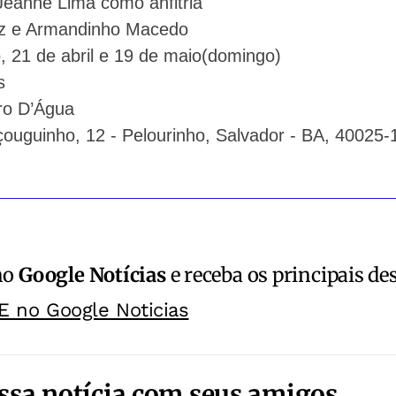
Jeanne Lima como anfitriã
iz e Armandinho Macedo
, 21 de abril e 19 de maio(domingo)
s
ro D’Água
çouguinho, 12 - Pelourinho, Salvador - BA, 40025-
no
Google Notícias
e receba os principais de
E no Google Noticias
ssa notícia com seus amigos