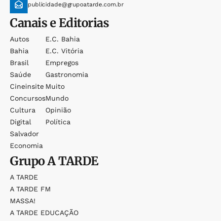
publicidade@grupoatarde.com.br
Canais e Editorias
Autos
E.c. Bahia
Bahia
E.c. Vitória
Brasil
Empregos
Saúde
Gastronomia
Cineinsite
Muito
Concursos
Mundo
Cultura
Opinião
Digital
Política
Salvador
Economia
Grupo
A TARDE
A TARDE
A TARDE FM
MASSA!
A TARDE EDUCAÇÃO