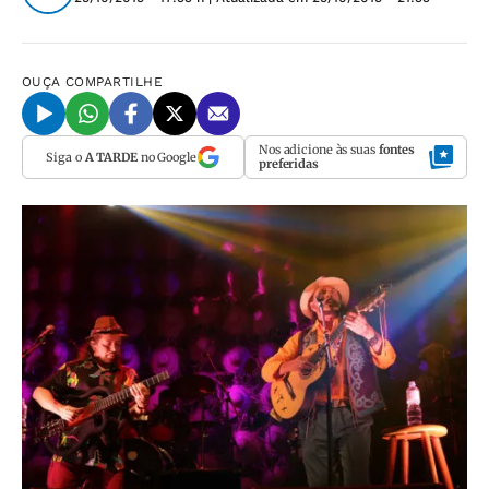
OUÇA
COMPARTILHE
Nos adicione às suas
fontes
Siga o
A TARDE
no Google
preferidas