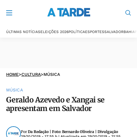
ÚLTIMAS NOTÍCIAS
ELEIÇÕES 2026
POLÍTICA
ESPORTES
SALVADOR
BAHIA
P
HOME
>
CULTURA
>
MÚSICA
MÚSICA
Geraldo Azevedo e Xangai se
apresentam em Salvador
Por
Da Redação | Foto: Bernardo Oliveira | Divulgação
29/10/2019 - 17:55 h
| Atualizada em
29/10/2019 - 21:55